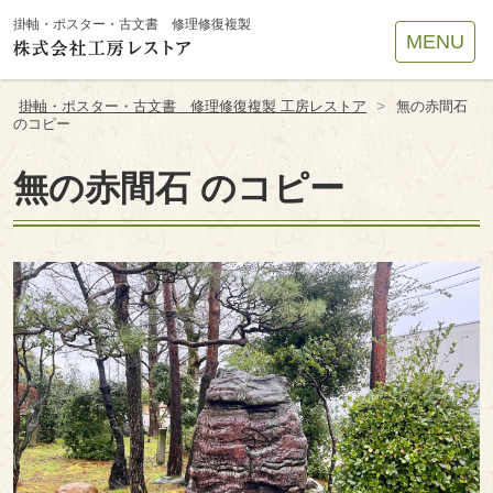
Site
掛軸・ポスター・古文書 修理修復複製
MENU
Footer
>
掛軸・ポスター・古文書 修理修復複製 工房レストア
無の赤間石
のコピー
無の赤間石 のコピー