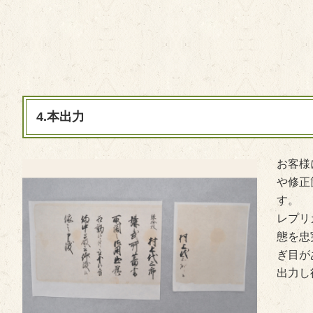
4.本出力
お客様
や修正
す。
レプリ
態を忠
ぎ目が
出力し