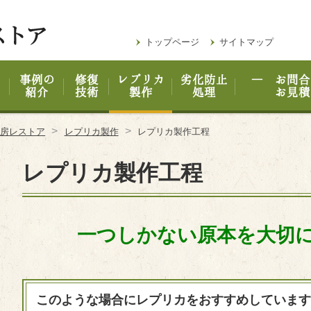
トップページ
サイトマップ
事例の
修復
レプリカ
劣化防止
― お問合
紹介
技術
製作
処理
お見積
>
>
工房レストア
レプリカ製作
レプリカ製作工程
レプリカ製作工程
一つしかない原本を大切
このような場合にレプリカをおすすめしています