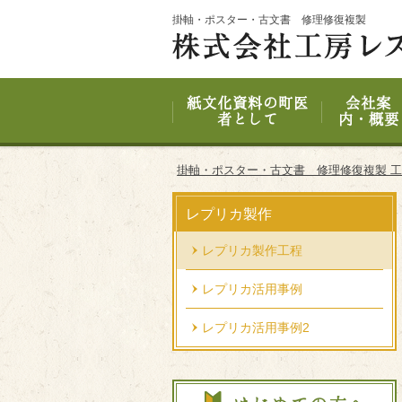
Site
掛軸・ポスター・古文書 修理修復複製
Footer
紙文化資料の町医
会社案
者として
内・概要
掛軸・ポスター・古文書 修理修復複製 
レプリカ製作
レプリカ製作工程
レプリカ活用事例
レプリカ活用事例2