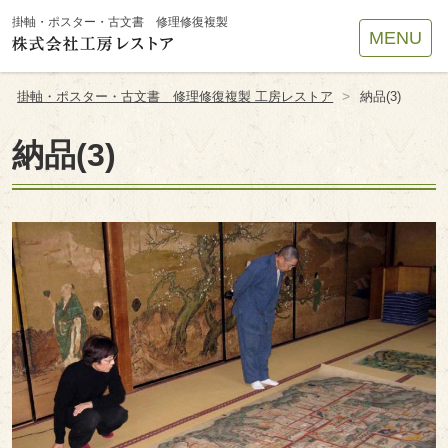
Site
掛軸・ポスター・古文書 修理修復複製
MENU
Footer
>
掛軸・ポスター・古文書 修理修復複製 工房レストア
納品(3)
納品(3)