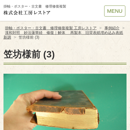
Site
掛軸・ポスター・古文書 修理修復複製
MENU
Footer
>
>
掛軸・ポスター・古文書 修理修復複製 工房レストア
事例紹介
漢和対照 妙法蓮華経 修復｜解体 再製本 旧背表紙埋め込み表紙
>
新調
笠坊様前 (3)
笠坊様前 (3)