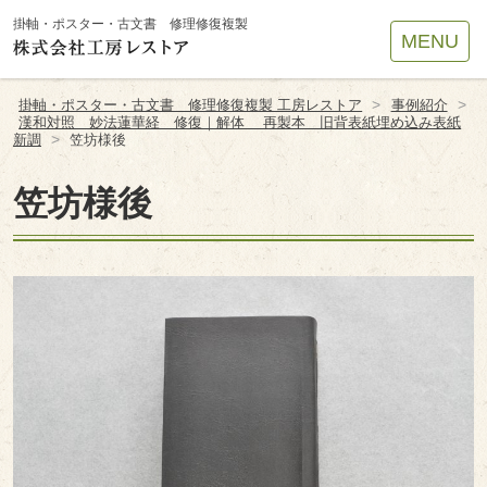
Site
掛軸・ポスター・古文書 修理修復複製
MENU
Footer
>
>
掛軸・ポスター・古文書 修理修復複製 工房レストア
事例紹介
漢和対照 妙法蓮華経 修復｜解体 再製本 旧背表紙埋め込み表紙
>
新調
笠坊様後
笠坊様後