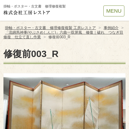
Site
掛軸・ポスター・古文書 修理修復複製
MENU
Footer
>
>
掛軸・ポスター・古文書 修理修復複製 工房レストア
事例紹介
「流鏑馬神事(やぶさめしんじ)」六曲一双屏風 修復｜破れ つなぎ目
>
修復 仕立て直し作業
修復前003_R
修復前003_R