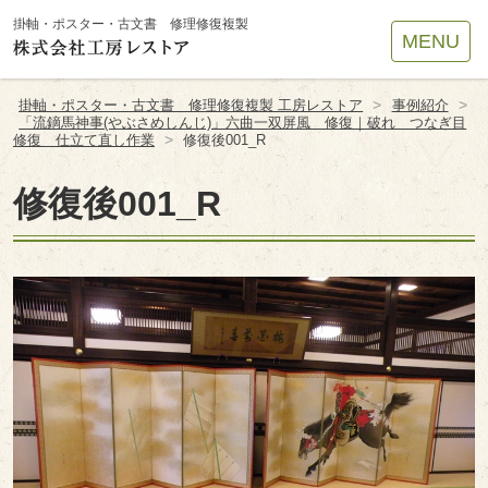
Site
掛軸・ポスター・古文書 修理修復複製
MENU
Footer
>
>
掛軸・ポスター・古文書 修理修復複製 工房レストア
事例紹介
「流鏑馬神事(やぶさめしんじ)」六曲一双屏風 修復｜破れ つなぎ目
>
修復 仕立て直し作業
修復後001_R
修復後001_R