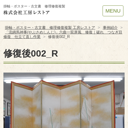
Site
掛軸・ポスター・古文書 修理修復複製
MENU
Footer
>
>
掛軸・ポスター・古文書 修理修復複製 工房レストア
事例紹介
「流鏑馬神事(やぶさめしんじ)」六曲一双屏風 修復｜破れ つなぎ目
>
修復 仕立て直し作業
修復後002_R
修復後002_R