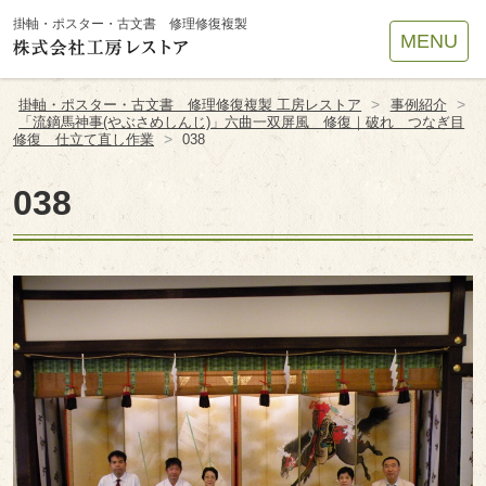
Site
掛軸・ポスター・古文書 修理修復複製
MENU
Footer
>
>
掛軸・ポスター・古文書 修理修復複製 工房レストア
事例紹介
「流鏑馬神事(やぶさめしんじ)」六曲一双屏風 修復｜破れ つなぎ目
>
修復 仕立て直し作業
038
038