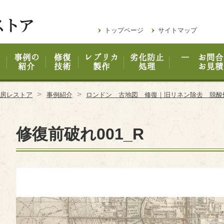
トップページ
サイトマップ
事例の
修復
レプリカ
劣化防止
― お問合
紹介
技術
製作
処理
お見積
>
>
工房レストア
事例紹介
ロンドン 古地図 修復｜旧リネン除去 脱
修復前破れ001_R