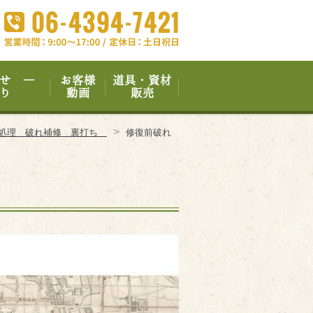
せ ―
お客様
道具・資材
り
動画
販売
>
酸処理 破れ補修 裏打ち
修復前破れ