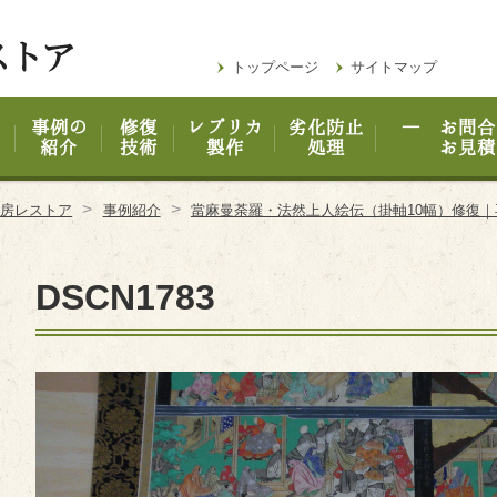
トップページ
サイトマップ
事例の
修復
レプリカ
劣化防止
― お問合
紹介
技術
製作
処理
お見積
>
>
工房レストア
事例紹介
當麻曼荼羅・法然上人絵伝（掛軸10幅）修復
DSCN1783