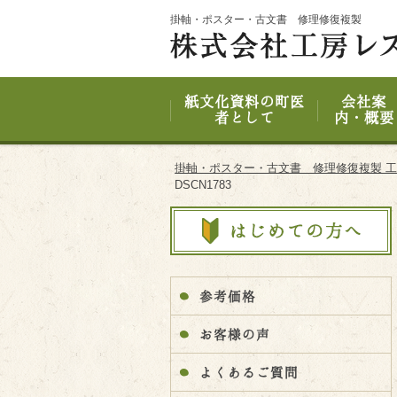
Site
掛軸・ポスター・古文書 修理修復複製
Footer
紙文化資料の町医
会社案
者として
内・概要
掛軸・ポスター・古文書 修理修復複製 
DSCN1783
参考価格
お客様の声
よくあるご質問