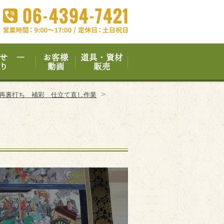
せ ―
お客様
道具・資材
り
動画
販売
>
｜再裏打ち 補彩 仕立て直し作業