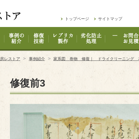
トップページ
サイトマップ
事例の
修復
レプリカ
劣化防止
― お問合
紹介
技術
製作
処理
お見積
>
>
工房レストア
事例紹介
家系図 巻物 修復｜ ドライクリーニング 
修復前3