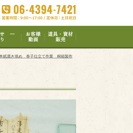
せ ―
お客様
道具・資材
り
動画
販売
本紙漉き填め 巻子仕立て作業 桐箱製作