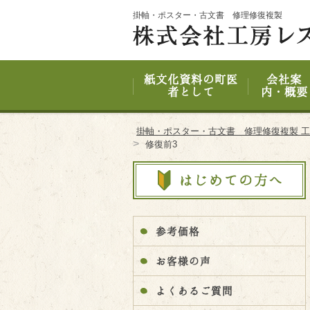
Site
掛軸・ポスター・古文書 修理修復複製
Footer
紙文化資料の町医
会社案
者として
内・概要
掛軸・ポスター・古文書 修理修復複製 
>
修復前3
参考価格
お客様の声
よくあるご質問