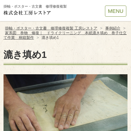
Site
掛軸・ポスター・古文書 修理修復複製
MENU
Footer
>
>
掛軸・ポスター・古文書 修理修復複製 工房レストア
事例紹介
家系図 巻物 修復｜ ドライクリーニング 本紙漉き填め 巻子仕立
>
て作業 桐箱製作
漉き填め1
漉き填め1