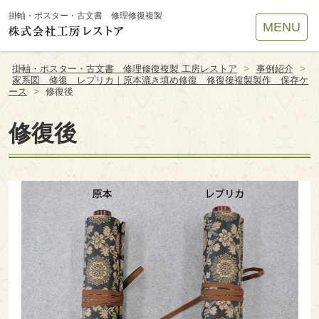
Site
掛軸・ポスター・古文書 修理修復複製
MENU
Footer
>
>
掛軸・ポスター・古文書 修理修復複製 工房レストア
事例紹介
家系図 修復 レプリカ｜原本漉き填め修復 修復後複製製作 保存ケ
>
ース
修復後
修復後