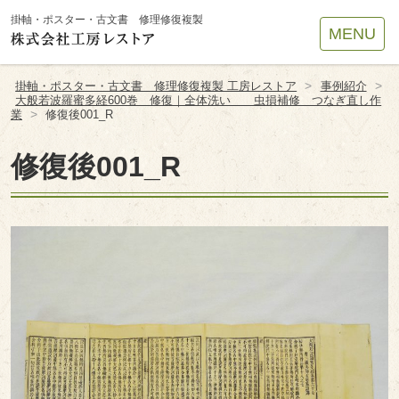
Site
掛軸・ポスター・古文書 修理修復複製
MENU
Footer
>
>
掛軸・ポスター・古文書 修理修復複製 工房レストア
事例紹介
大般若波羅蜜多経600巻 修復｜全体洗い 虫損補修 つなぎ直し作
>
業
修復後001_R
修復後001_R