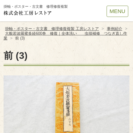
Site
掛軸・ポスター・古文書 修理修復複製
MENU
Footer
>
>
掛軸・ポスター・古文書 修理修復複製 工房レストア
事例紹介
大般若波羅蜜多経600巻 修復｜全体洗い 虫損補修 つなぎ直し作
>
業
前 (3)
前 (3)