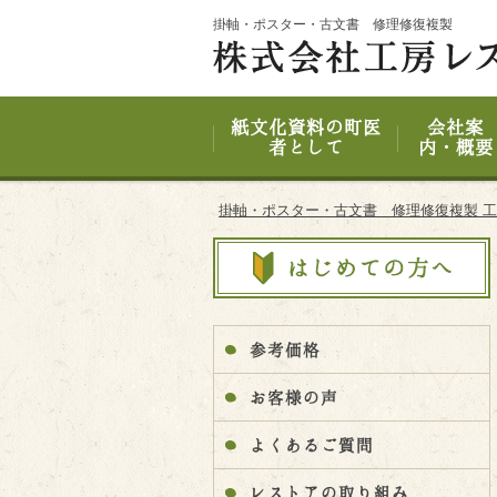
Site
掛軸・ポスター・古文書 修理修復複製
Footer
紙文化資料の町医
会社案
者として
内・概要
掛軸・ポスター・古文書 修理修復複製 
参考価格
お客様の声
よくあるご質問
レストアの取り組み