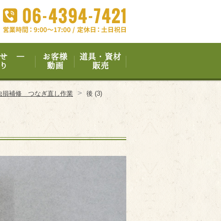
せ ―
お客様
道具・資材
り
動画
販売
>
虫損補修 つなぎ直し作業
後 (3)