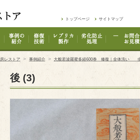
トップページ
サイトマップ
事例の
修復
レプリカ
劣化防止
― お問合
紹介
技術
製作
処理
お見積
>
>
工房レストア
事例紹介
大般若波羅蜜多経600巻 修復｜全体洗い 
後 (3)