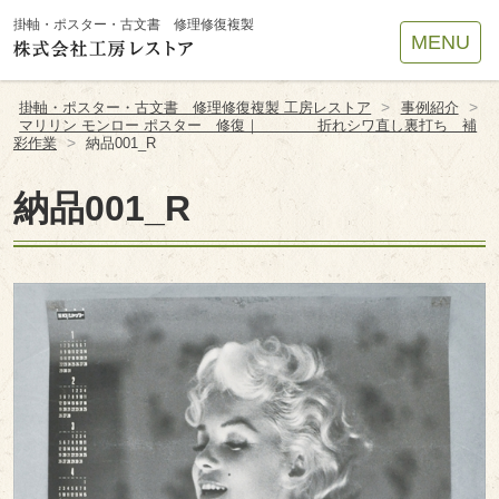
Site
掛軸・ポスター・古文書 修理修復複製
MENU
Footer
>
>
掛軸・ポスター・古文書 修理修復複製 工房レストア
事例紹介
マリリン モンロー ポスター 修復｜ 折れシワ直し裏打ち 補
>
彩作業
納品001_R
納品001_R