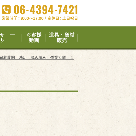
せ ―
お客様
道具・資材
り
動画
販売
洗い 漉き填め 作業期間 １