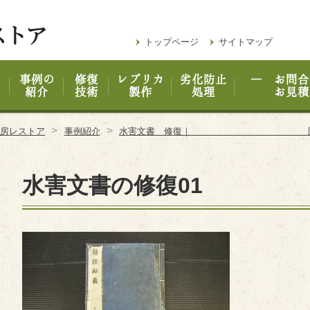
トップページ
サイトマップ
事例の
修復
レプリカ
劣化防止
― お問合
紹介
技術
製作
処理
お見積
>
>
工房レストア
事例紹介
水害文書 修復｜ 固着展開 
水害文書の修復01