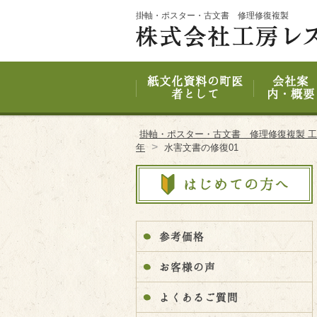
Site
掛軸・ポスター・古文書 修理修復複製
Footer
紙文化資料の町医
会社案
者として
内・概要
掛軸・ポスター・古文書 修理修復複製 
>
年
水害文書の修復01
参考価格
お客様の声
よくあるご質問