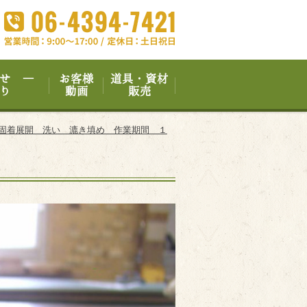
せ ―
お客様
道具・資材
り
動画
販売
洗い 漉き填め 作業期間 １