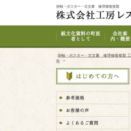
Site
掛軸・ポスター・古文書 修理修復複製
Footer
紙文化資料の町医
会社案
者として
内・概要
掛軸・ポスター・古文書 修理修復複製 
>
年
参考価格
お客様の声
よくあるご質問