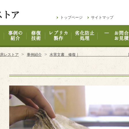
トップページ
サイトマップ
事例の
修復
レプリカ
劣化防止
― お問合
紹介
技術
製作
処理
お見積
>
>
工房レストア
事例紹介
水害文書 修復｜ 固着展開 