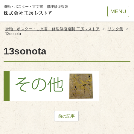
Site
掛軸・ポスター・古文書 修理修復複製
MENU
Footer
>
>
掛軸・ポスター・古文書 修理修復複製 工房レストア
リンク集
13sonota
13sonota
前の記事