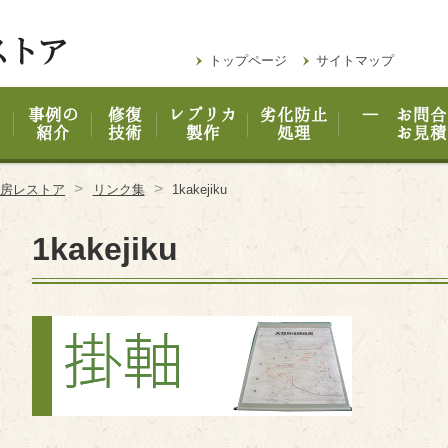
トップページ
サイトマップ
事例の
修復
レプリカ
劣化防止
― お問合
紹介
技術
製作
処理
お見積
>
>
工房レストア
リンク集
1kakejiku
1kakejiku