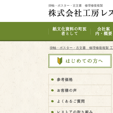
Site
掛軸・ポスター・古文書 修理修復複製
Footer
紙文化資料の町医
会社案
者として
内・概要
掛軸・ポスター・古文書 修理修復複製 
参考価格
お客様の声
よくあるご質問
レストアの取り組み