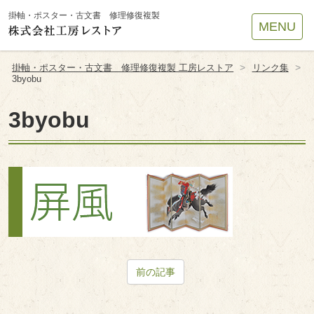
Site
掛軸・ポスター・古文書 修理修復複製
MENU
Footer
>
>
掛軸・ポスター・古文書 修理修復複製 工房レストア
リンク集
3byobu
3byobu
前の記事