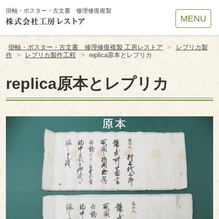
Site
掛軸・ポスター・古文書 修理修復複製
MENU
Footer
>
掛軸・ポスター・古文書 修理修復複製 工房レストア
レプリカ製
>
>
作
レプリカ製作工程
replica原本とレプリカ
replica原本とレプリカ