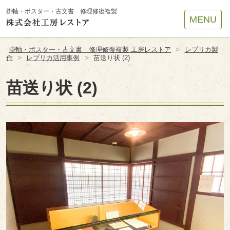
Site
掛軸・ポスター・古文書 修理修復複製
MENU
Footer
>
掛軸・ポスター・古文書 修理修復複製 工房レストア
レプリカ製
>
>
作
レプリカ活用事例
苗送り状 (2)
苗送り状 (2)