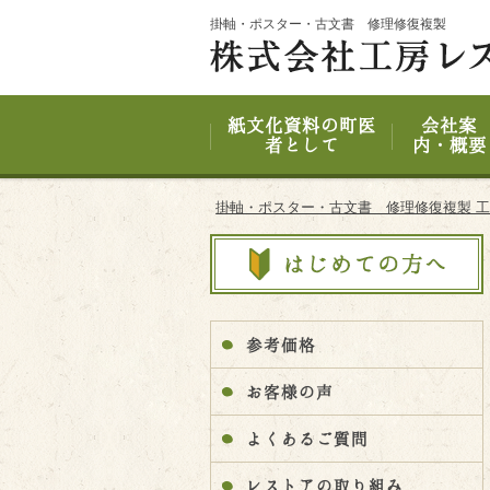
Site
掛軸・ポスター・古文書 修理修復複製
Footer
紙文化資料の町医
会社案
者として
内・概要
掛軸・ポスター・古文書 修理修復複製 
参考価格
お客様の声
よくあるご質問
レストアの取り組み