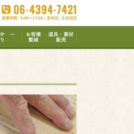
せ ―
お客様
道具・資材
り
動画
販売