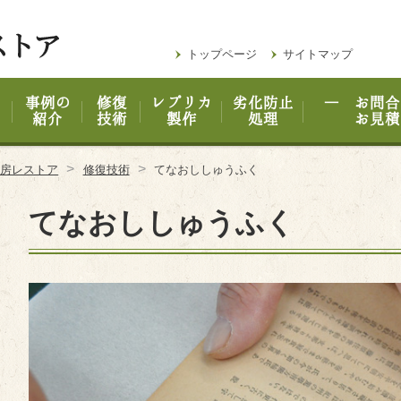
トップページ
サイトマップ
事例の
修復
レプリカ
劣化防止
― お問合
紹介
技術
製作
処理
お見積
>
>
工房レストア
修復技術
てなおししゅうふく
てなおししゅうふく