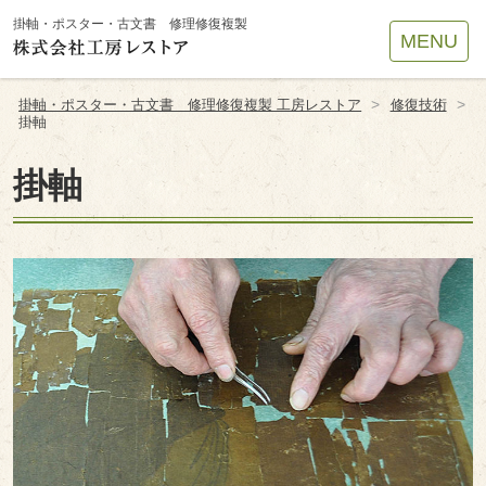
Site
掛軸・ポスター・古文書 修理修復複製
MENU
Footer
>
>
掛軸・ポスター・古文書 修理修復複製 工房レストア
修復技術
掛軸
掛軸