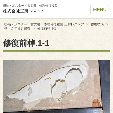
Site
掛軸・ポスター・古文書 修理修復複製
MENU
Footer
>
>
掛軸・ポスター・古文書 修理修復複製 工房レストア
修復技術
>
襖（ふすま）修復
修復前棹.1-1
修復前棹.1-1