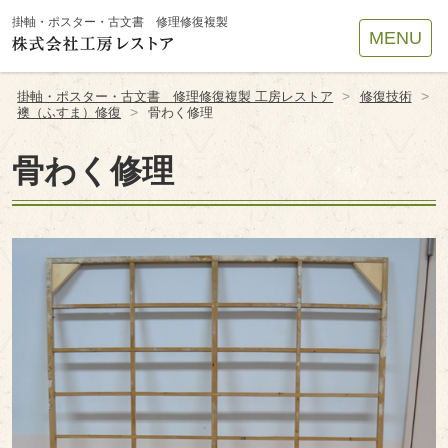
Site
掛軸・ポスター・古文書 修理修復複製
MENU
Footer
>
>
掛軸・ポスター・古文書 修理修復複製 工房レストア
修復技術
>
襖（ふすま）修復
骨わく修理
骨わく修理