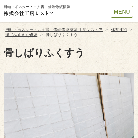
Site
掛軸・ポスター・古文書 修理修復複製
MENU
Footer
>
>
掛軸・ポスター・古文書 修理修復複製 工房レストア
修復技術
>
襖（ふすま）修復
骨しばりふくすう
骨しばりふくすう