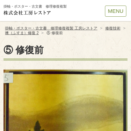
Site
掛軸・ポスター・古文書 修理修復複製
MENU
Footer
>
>
掛軸・ポスター・古文書 修理修復複製 工房レストア
修復技術
>
襖（ふすま）修復 2
⑤ 修復前
⑤ 修復前