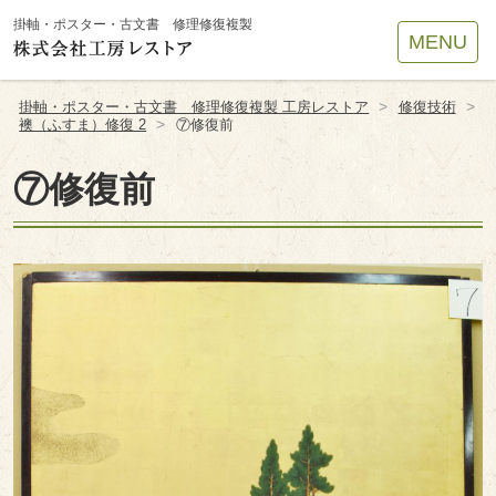
Site
掛軸・ポスター・古文書 修理修復複製
MENU
Footer
>
>
掛軸・ポスター・古文書 修理修復複製 工房レストア
修復技術
>
襖（ふすま）修復 2
⑦修復前
⑦修復前