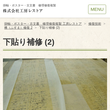
Site
掛軸・ポスター・古文書 修理修復複製
MENU
Footer
>
>
掛軸・ポスター・古文書 修理修復複製 工房レストア
修復技術
>
襖（ふすま）修復 2
下貼り補修 (2)
下貼り補修 (2)