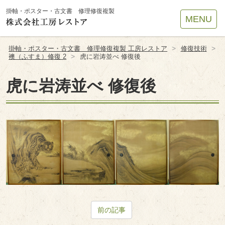
Site
掛軸・ポスター・古文書 修理修復複製
MENU
Footer
>
>
掛軸・ポスター・古文書 修理修復複製 工房レストア
修復技術
>
襖（ふすま）修復 2
虎に岩涛並べ 修復後
虎に岩涛並べ 修復後
前の記事