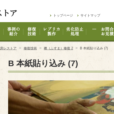
トップページ
サイトマップ
事例の
修復
レプリカ
劣化防止
― お問合
紹介
技術
製作
処理
お見積
>
>
>
工房レストア
修復技術
襖（ふすま）修復 2
B 本紙貼り込み (7)
B 本紙貼り込み (7)