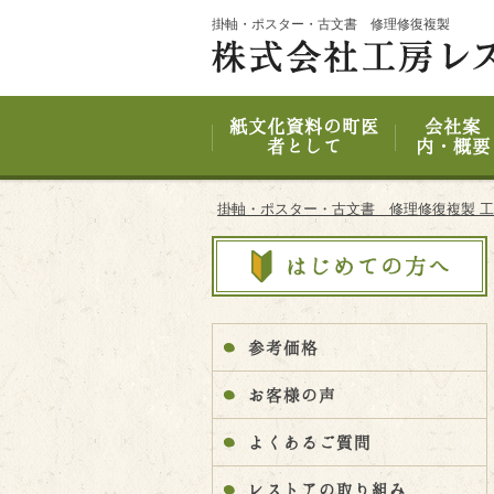
Site
掛軸・ポスター・古文書 修理修復複製
Footer
紙文化資料の町医
会社案
者として
内・概要
掛軸・ポスター・古文書 修理修復複製 
参考価格
お客様の声
よくあるご質問
レストアの取り組み