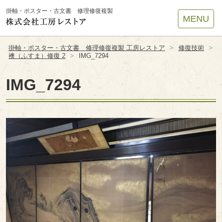
Site
掛軸・ポスター・古文書 修理修復複製
MENU
Footer
>
>
掛軸・ポスター・古文書 修理修復複製 工房レストア
修復技術
>
襖（ふすま）修復 2
IMG_7294
IMG_7294