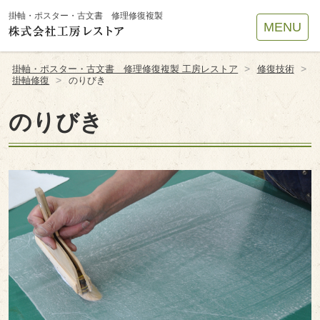
Site
掛軸・ポスター・古文書 修理修復複製
MENU
Footer
>
>
掛軸・ポスター・古文書 修理修復複製 工房レストア
修復技術
>
掛軸修復
のりびき
のりびき