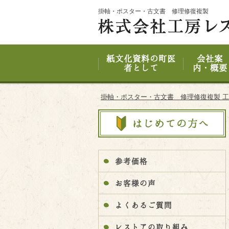
Site
掛軸・ポスター・古文書 修理修復複製
Footer
紙文化資料の町医
会社案
者として
内・概要
掛軸・ポスター・古文書 修理修復複製 
参考価格
お客様の声
よくあるご質問
レストアの取り組み