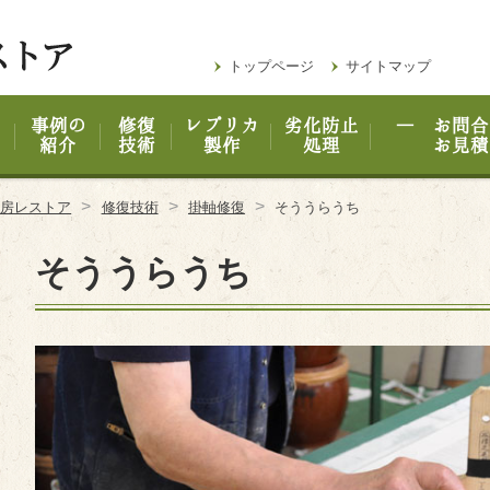
トップページ
サイトマップ
事例の
修復
レプリカ
劣化防止
― お問合
紹介
技術
製作
処理
お見積
>
>
>
工房レストア
修復技術
掛軸修復
そううらうち
そううらうち