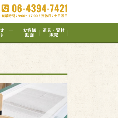
せ ―
お客様
道具・資材
り
動画
販売