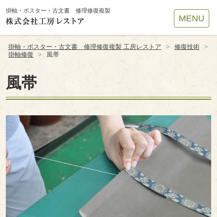
Site
掛軸・ポスター・古文書 修理修復複製
MENU
Footer
>
>
掛軸・ポスター・古文書 修理修復複製 工房レストア
修復技術
>
掛軸修復
風帯
風帯