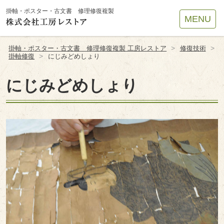
Site
掛軸・ポスター・古文書 修理修復複製
MENU
Footer
>
>
掛軸・ポスター・古文書 修理修復複製 工房レストア
修復技術
>
掛軸修復
にじみどめしょり
にじみどめしょり