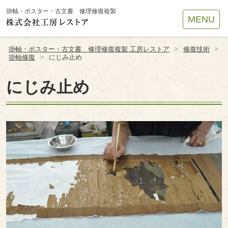
Site
掛軸・ポスター・古文書 修理修復複製
MENU
Footer
>
>
掛軸・ポスター・古文書 修理修復複製 工房レストア
修復技術
>
掛軸修復
にじみ止め
にじみ止め