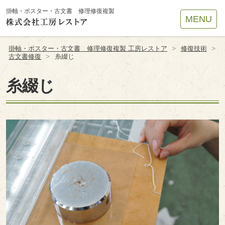
Site
掛軸・ポスター・古文書 修理修復複製
MENU
Footer
>
>
掛軸・ポスター・古文書 修理修復複製 工房レストア
修復技術
>
古文書修復
糸綴じ
糸綴じ