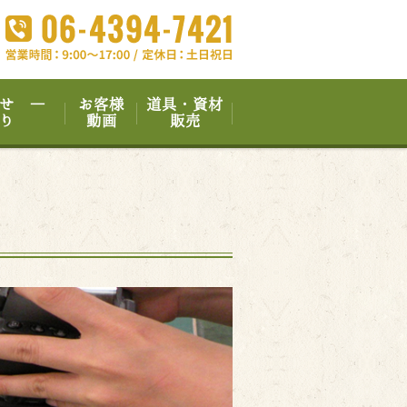
せ ―
お客様
道具・資材
り
動画
販売