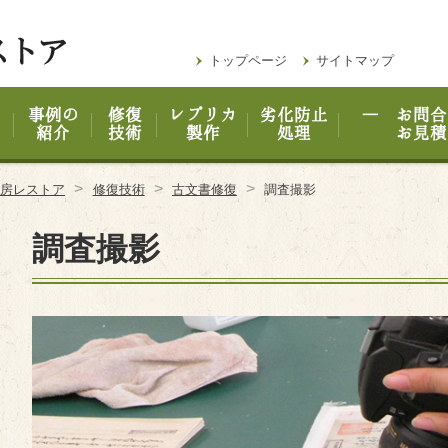
トップページ
サイトマップ
事例の
修復
レプリカ
劣化防止
― お問合
紹介
技術
製作
処理
お見積
>
>
>
工房レストア
修復技術
古文書修復
調査撮影
調査撮影