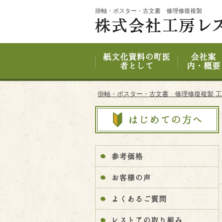
Site
掛軸・ポスター・古文書 修理修復複製
Footer
紙文化資料の町医
会社案
者として
内・概要
掛軸・ポスター・古文書 修理修復複製 
参考価格
お客様の声
よくあるご質問
レストアの取り組み