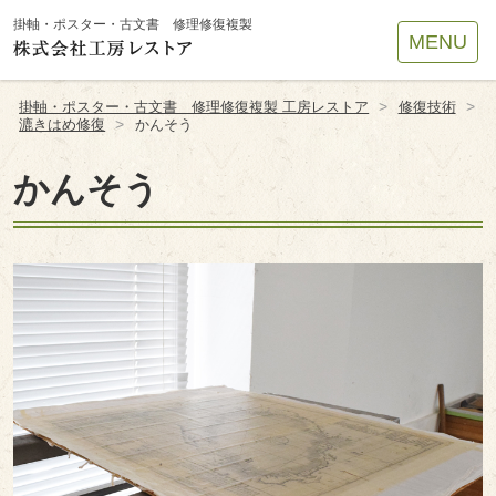
Site
掛軸・ポスター・古文書 修理修復複製
MENU
Footer
>
>
掛軸・ポスター・古文書 修理修復複製 工房レストア
修復技術
>
漉きはめ修復
かんそう
かんそう