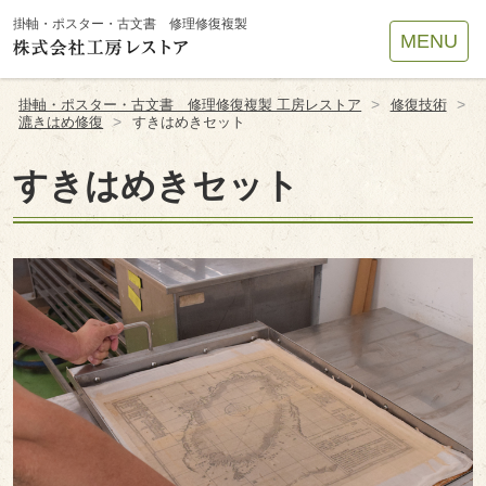
Site
掛軸・ポスター・古文書 修理修復複製
MENU
Footer
>
>
掛軸・ポスター・古文書 修理修復複製 工房レストア
修復技術
>
漉きはめ修復
すきはめきセット
すきはめきセット