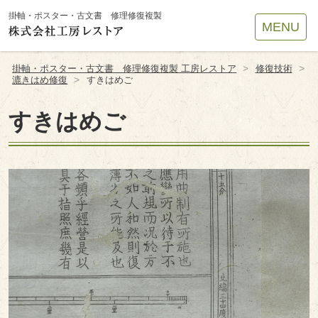
Site
掛軸・ポスター・古文書 修理修復複製
MENU
Footer
>
>
掛軸・ポスター・古文書 修理修復複製 工房レストア
修復技術
>
漉きはめ修復
すきはめご
すきはめご