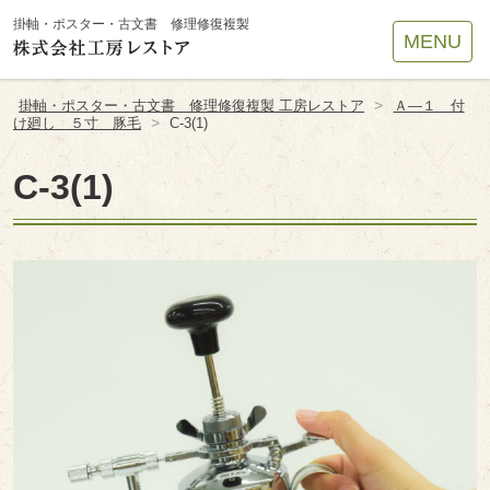
Site
掛軸・ポスター・古文書 修理修復複製
MENU
Footer
>
掛軸・ポスター・古文書 修理修復複製 工房レストア
Ａ―１ 付
>
け廻し ５寸 豚毛
C-3(1)
C-3(1)