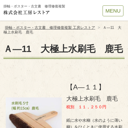
Site
掛軸・ポスター・古文書 修理修復複製
MENU
Footer
>
掛軸・ポスター・古文書 修理修復複製 工房レストア
Ａ―11 大
極上水刷毛 鹿毛
Ａ―11 大極上水刷毛 鹿毛
【A―１１】
大極上水刷毛 鹿毛
税別 １１，２５０円
紙に水や水糊（水のように薄い
糊）をひくときに使用する水刷