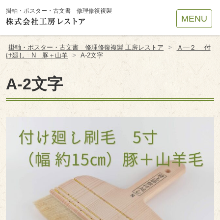
Site
掛軸・ポスター・古文書 修理修復複製
MENU
Footer
>
掛軸・ポスター・古文書 修理修復複製 工房レストア
Ａ―２ 付
>
け廻し N 豚＋山羊
A-2文字
A-2文字