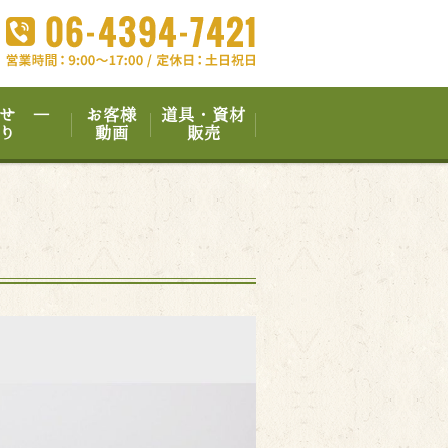
せ ―
お客様
道具・資材
り
動画
販売