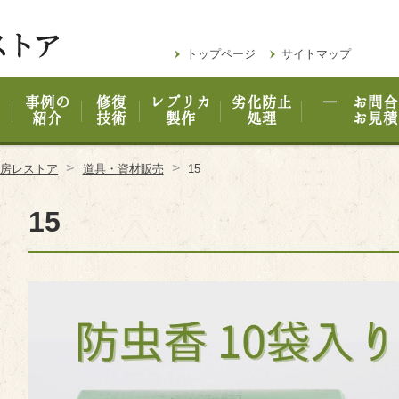
トップページ
サイトマップ
事例の
修復
レプリカ
劣化防止
― お問合
紹介
技術
製作
処理
お見積
>
>
工房レストア
道具・資材販売
15
15