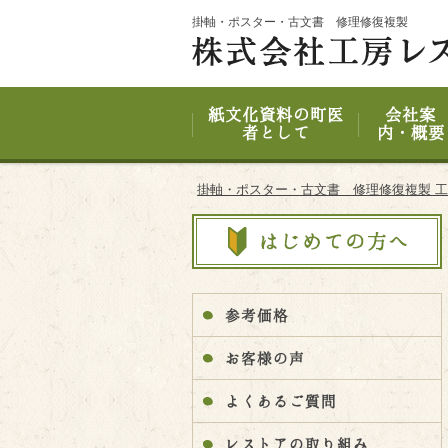
Site
掛軸・ポスター・古文書 修理修復複製
Footer
紙文化資料の町医
会社案
者として
内・概要
掛軸・ポスター・古文書 修理修復複製 
参考価格
お客様の声
よくあるご質問
レストアの取り組み